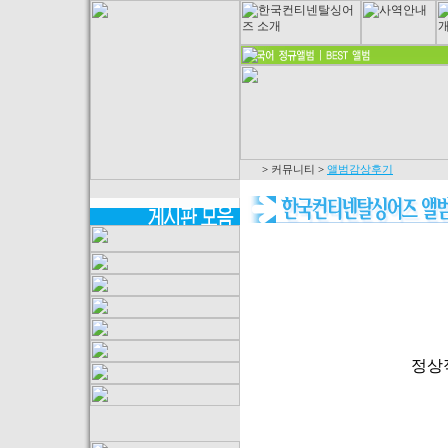
>
커뮤니티
>
앨범감상후기
정상