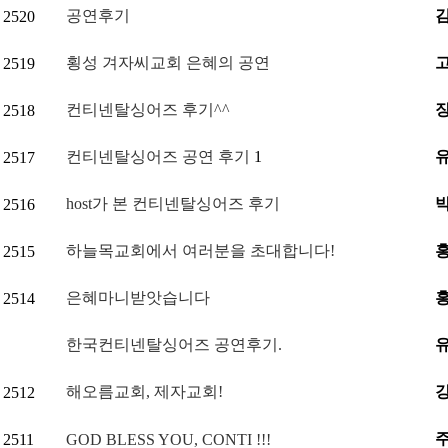
공연후기
2520
횡성 겨자씨교회 은혜의 공연
2519
컨티넨탈싱어즈 후기^^
2518
컨티넨탈싱어즈 공연 후기
1
2517
host가 본 컨티넨탈싱어즈 후기
2516
하늘목교회에서 여러분을 초대합니다!
2515
은혜마니받앗습니다
2514
한국컨티넨탈싱어즈 공연후기.
해오름교회, 제자교회!
2512
2511
GOD BLESS YOU, CONTI !!!