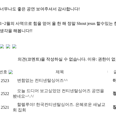
너무나도 좋은 공연 보여주셔서 감사합니다!
1~2월의 사역으로 힘을 얻어 올 한 해 정말 Shout jesus 할수
생각을 해봅니다!!
의견(코멘트)을 작성하실 수 없습니다.
이유: 권한이 
번호
제목
변함없는 컨티넨탈싱어즈^^
2523
오늘 드디어 보고싶었던 컨티넨탈싱어즈 공연을
2522
봤네요~^.^/
할렐루야! 한국컨티넨탈싱어즈. 은혜로운 새날교
2521
회 집회