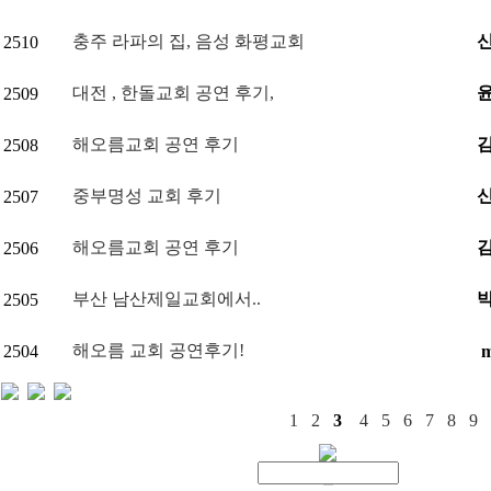
충주 라파의 집, 음성 화평교회
2510
대전 , 한돌교회 공연 후기,
2509
해오름교회 공연 후기
2508
중부명성 교회 후기
2507
해오름교회 공연 후기
2506
부산 남산제일교회에서..
2505
해오름 교회 공연후기!
2504
m
1
2
3
4
5
6
7
8
9