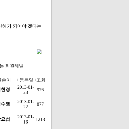
있는 한해가 되어야 겠다는
없는 회원레벨
글쓴이
등록일
조회
2013-01-
이현경
976
23
2013-01-
정수영
877
22
2013-01-
장요섭
1213
16