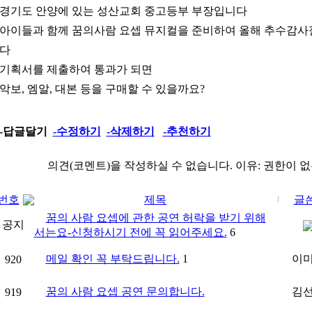
경기도 안양에 있는 성산교회 중고등부 부장입니다
아이들과 함께 꿈의사람 요셉 뮤지컬을 준비하여 올해 추수감
다
기획서를 제출하여 통과가 되면
악보, 엠알, 대본 등을 구매할 수 있을까요?
-답글달기
-수정하기
-삭제하기
-추천하기
의견(코멘트)을 작성하실 수 없습니다.
이유: 권한이 
번호
제목
글
꿈의 사람 요셉에 관한 공연 허락을 받기 위해
공지
서는요-신청하시기 전에 꼭 읽어주세요.
6
메일 확인 꼭 부탁드립니다.
1
이
920
꿈의 사람 요셉 공연 문의합니다.
김
919