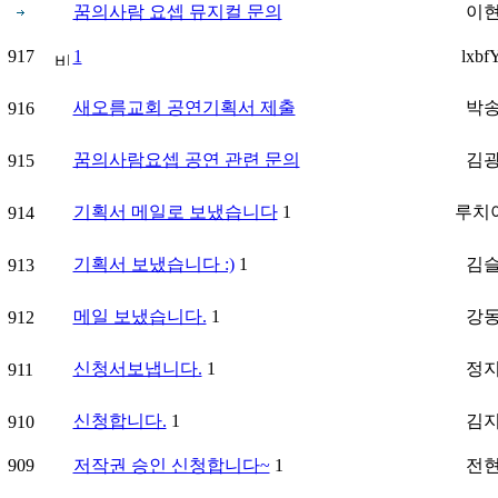
꿈의사람 요셉 뮤지컬 문의
이
917
1
lxbf
새오름교회 공연기획서 제출
박
916
꿈의사람요셉 공연 관련 문의
김
915
기획서 메일로 보냈습니다
1
루치
914
기획서 보냈습니다 :)
1
김
913
메일 보냈습니다.
1
강
912
신청서보냅니다.
1
정
911
신청합니다.
1
김
910
909
저작권 승인 신청합니다~
1
전