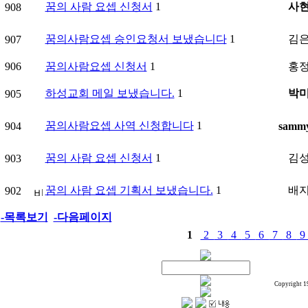
꿈의 사람 요셉 신청서
1
사
908
꿈의사람요셉 승인요청서 보냈습니다
1
김
907
906
꿈의사람요셉 신청서
1
홍
하성교회 메일 보냈습니다.
1
박
905
꿈의사람요셉 사역 신청합니다
1
904
sammy
꿈의 사람 요셉 신청서
1
김
903
꿈의 사람 요셉 기획서 보냈습니다.
1
배
902
-목록보기
-다음페이지
1
2
3
4
5
6
7
8
Copyright 1