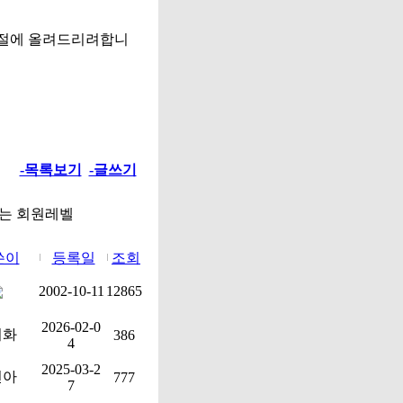
사절에 올려드리려합니
-목록보기
-글쓰기
없는 회원레벨
쓴이
등록일
조회
2002-10-11
12865
2026-02-0
미화
386
4
2025-03-2
선아
777
7