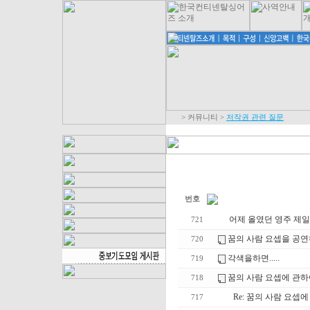
>
커뮤니티
>
저작권 관련 질문
번호
어제 올였던 영주 제일
721
꿈의 사람 요셉을 공연
720
각색을하면.....
719
꿈의 사람 요셉에 관하
718
Re: 꿈의 사람 요셉
717