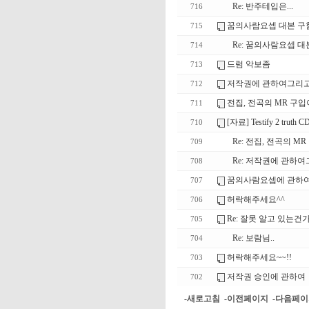
Re: 반주테입은...
716
꿈의사람요셉 대본 구
715
Re: 꿈의사람요셉 대
714
드럼 악보좀
713
저작권에 관하여그리고..
712
전집, 전곡의 MR 구
711
[자료] Testify 2 truth
710
Re: 전집, 전곡의 M
709
Re: 저작권에 관하여그리
708
꿈의사람요셉에 관하여..
707
허락해주세요^^
706
Re: 잘못 알고 있는건가
705
Re: 보람님..
704
허락해주세요~~!!
703
저작권 승인에 관하여
702
-새로고침
-이전페이지
-다음페이