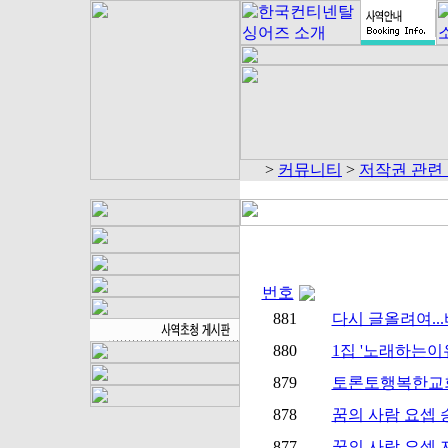
>
커뮤니티
>
저작권 관련
번호
881
다시 글올려여..
880
1집 '노래하는이유
879
토론토행복한교회
878
꿈의 사람 요셉 
877
꿈의 사람 요셉 