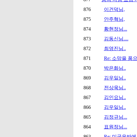
876
이건덕님,
875
안주혁님,
874
황현정님...
873
김동신님....
872
최영진님..
871
Re: 소망을 품
870
박은화님..
869
김우일님..
868
전상욱님..
867
김인요님..
866
김우일님..
865
김정규님...
864
표원정님...
863
Re: 미국음반에 