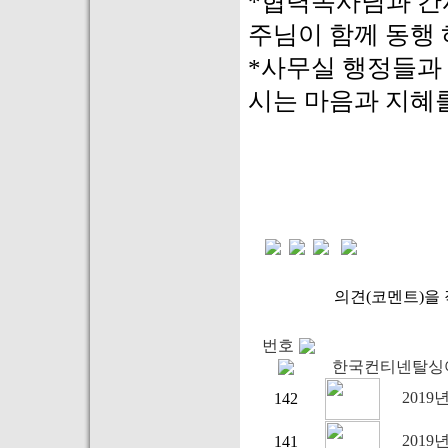
*협력목사님과 간사
주님이 함께 동행
*사무실 행정들과
시는 마음과 지혜
의견(코멘트)을 
번호
한국컨티넨탈싱어
2019
142
2019
141